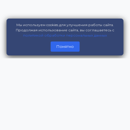
Мы используем cookies для улучшения работы сайта.
Продолжая использование сайта, вы соглашаетесь с
политикой обработки персональных данных
Понятно
Контакты
г. Москва, Цветной бульвар, дом 11, оф. 208
serviceb.info@gmail.com
8 800 200 16 94
Информация для посетителей