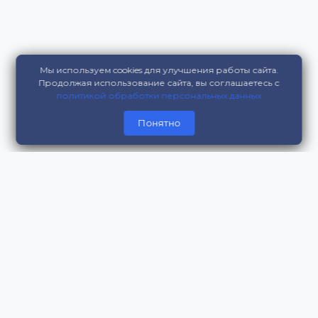
Мы используем cookies для улучшения работы сайта.
Продолжая использование сайта, вы соглашаетесь с
политикой обработки персональных данных
Понятно
Контакты
г. Москва, Цветной бульвар, дом 11, оф. 208
serviceb.info@gmail.com
8 800 200 16 94
Информация для посетителей